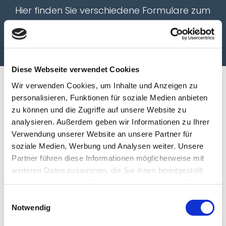
Hier finden Sie verschiedene Formulare zum
Download, die Sie vor Ihrem Besuch bei uns
ausfüllen können.
Diese Webseite verwendet Cookies
Wir verwenden Cookies, um Inhalte und Anzeigen zu
personalisieren, Funktionen für soziale Medien anbieten
Anmeldeformular (PDF)
zu können und die Zugriffe auf unsere Website zu
analysieren. Außerdem geben wir Informationen zu Ihrer
Verwendung unserer Website an unsere Partner für
Einverständniserklärung für
soziale Medien, Werbung und Analysen weiter. Unsere
Angehörige (PDF)
Partner führen diese Informationen möglicherweise mit
weiteren Daten zusammen, die Sie ihnen bereitgestellt
haben oder die sie im Rahmen Ihrer Nutzung der Dienste
gesammelt haben. Sie geben Einwilligung zu unseren
Patientendatenschutz(PDF)
Einwilligungsauswahl
Cookies, wenn Sie unsere Webseite weiterhin nutzen.
Notwendig