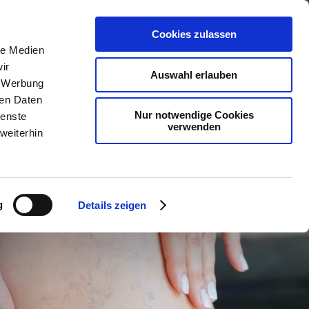
Formulare |
Kontakt |
07351 1580 0
Cookies zulassen
le Medien
ngen
Weitere Behandlungen
Über uns
ir
Auswahl erlauben
, Werbung
ren Daten
Nur notwendige Cookies
ienste
verwenden
weiterhin
g
Details zeigen