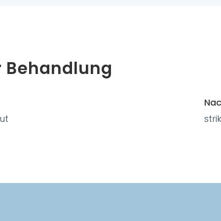
r Behandlung
Nac
ut
str