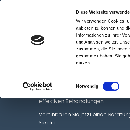
Diese Webseite verwende
Wir verwenden Cookies, um
Dermatologie
V
anbieten zu können und di
Informationen zu Ihrer Ve
und Analysen weiter. Unse
zusammen, die Sie ihnen b
gesammelt haben. Sie gebe
Besenreiser ent
nutzen.
Biberach
Einwilligungsauswahl
Notwendig
Entfernen Sie Besenreisern mit unse
effektiven Behandlungen.
Vereinbaren Sie jetzt einen Beratung
Sie da.