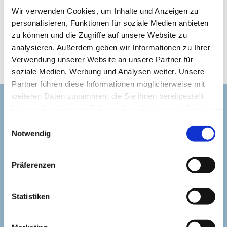
Wir verwenden Cookies, um Inhalte und Anzeigen zu
personalisieren, Funktionen für soziale Medien anbieten
zu können und die Zugriffe auf unsere Website zu
Mitgliedschaften
analysieren. Außerdem geben wir Informationen zu Ihrer
Verwendung unserer Website an unsere Partner für
soziale Medien, Werbung und Analysen weiter. Unsere
Partner führen diese Informationen möglicherweise mit
weiteren Daten zusammen, die Sie ihnen bereitgestellt
haben oder die sie im Rahmen Ihrer Nutzung der Dienste
Suchen Sie erfahrene
gesammelt haben. Sie geben Einwilligung zu unseren
Einwilligungsauswahl
Dermatologen in Biberach?
Cookies, wenn Sie unsere Webseite weiterhin nutzen.
Notwendig
Vereinbaren Sie jetzt einen Beratungstermin
Präferenzen
bei Ihrem Hautarzt im MVZ Hautzentrum am
Holzmarkt in Biberach an der Riß – direkt in
Statistiken
Ihrer Nähe! Wir beraten Sie in einem
persönlichen Gespräch und bieten Ihnen eine