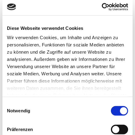
Datenverarbeitungsvorgänge. Auch sind
uns weder der Umfang der Datenerhebung
noch die Zwecke der Verarbeitung oder die
hinterlegten Speicherfristen bekannt. Eine
Diese Webseite verwendet Cookies
Weiterleitung der Daten in anonymisierte
Wir verwenden Cookies, um Inhalte und Anzeigen zu
Statistiken kann daher nicht
personalisieren, Funktionen für soziale Medien anbieten
ausgeschlossen werden.
zu können und die Zugriffe auf unsere Website zu
analysieren. Außerdem geben wir Informationen zu Ihrer
Wenn der Besucher unseren Youtube-Kanal
Verwendung unserer Website an unsere Partner für
abonniert, fügt Youtube Ihr Profil der Liste aller
soziale Medien, Werbung und Analysen weiter. Unsere
Partner führen diese Informationen möglicherweise mit
Abonnenten dieses Profils hinzu. Diese Liste
weiteren Daten zusammen, die Sie ihnen bereitgestellt
wird dem
Hautzentrum
überlassen. In dieser
haben oder die sie im Rahmen Ihrer Nutzung der Dienste
Liste sind aber nur die Daten enthalten, die
gesammelt haben. Sie geben Einwilligung zu unseren
Einwilligungsauswahl
öffentlich sind, d.h. Informationen, die von
Cookies, wenn Sie unsere Webseite weiterhin nutzen.
Notwendig
dem Besucher über seine Youtube-
Einstellungen freiwillig überlassen werden.
Präferenzen
Welche dies konkret sind, entscheidet der